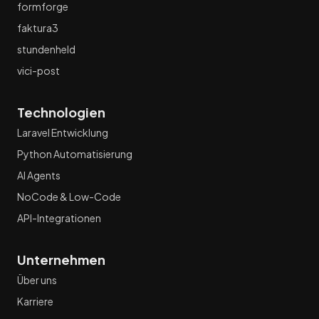
formforge
Blog 2
faktura3
Maerkte strukturiert analysieren statt Leads jagen
stundenheld
vici-post
Zeitinvestment fuer Leads
Technologien
Recherche automatisieren
Laravel Entwicklung
Markttransparenz
Python Automatisierung
AI Agents
Leadlisten im Enterprise Vertrieb
NoCode & Low-Code
Datenaufbereitung fuer Manda Unternehmen
API-Integrationen
Markttransparenz entscheidet über Wachstum
Unternehmen
Über uns
Lead Intelligence and Market Transparency Engine
Karriere