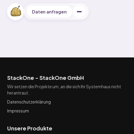
Daten anfragen
ARTIKEL
StackOne - StackOne GmbH
Partnerprogramm
Wir setzen die Projekte um, an die sich Ihr Systemhaus nicht
herantraut.
1000 Unternehmen Infos
Datenschutzerklärung
100 kostenlose Leads
Impressum
Wieviel Zeit manuelle Lead Recherche wirklich kostet
Unsere Produkte