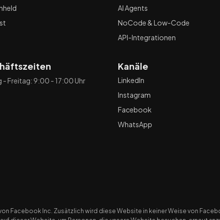
nheld
AI Agents
st
NoCode & Low-Code
API-Integrationen
häftszeiten
Kanäle
LinkedIn
- Freitag: 9:00 - 17:00 Uhr
Instagram
Facebook
WhatsApp
von Facebook Inc. Zusätzlich wird diese Website in keiner Weise von Faceb