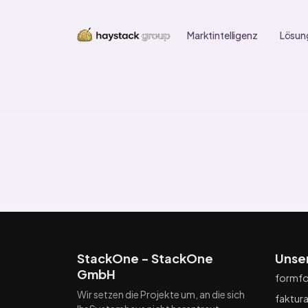
Marktintelligenz
Lösun
StackOne - StackOne
Unse
GmbH
formfo
Wir setzen die Projekte um, an die sich
faktur