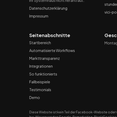
Ihr Systemhaus nicht herantraut.
stunde
Datenschutzerklärung
vici-po
Impressum
Seitenabschnitte
Gesc
Startbereich
Montag 
Automatisierte Workflows
Markttransparenz
Integrationen
So funktionierts
Fallbeispiele
Testimonials
Demo
Diese Website ist kein Teil der Facebook-Website oder 