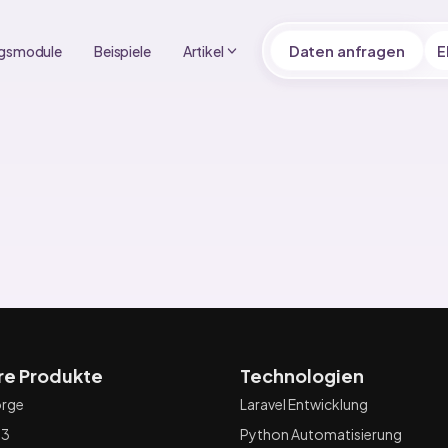
Daten anfragen
gsmodule
Beispiele
Artikel
E
re Produkte
Technologien
rge
Laravel Entwicklung
a3
Python Automatisierung