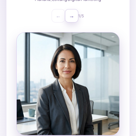
←
→
1
/
5