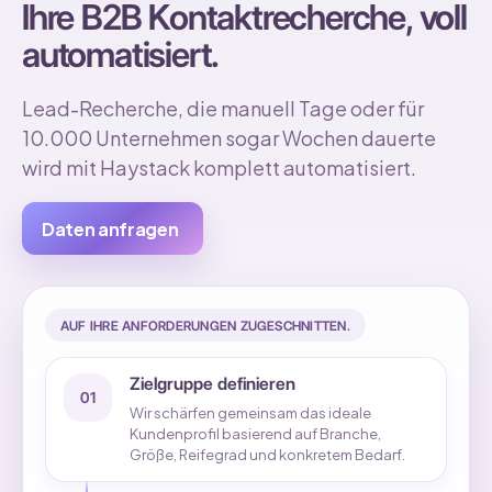
Solution Modules
Ihre B2B Kontaktrecherche, voll
automatisiert.
Lead-Recherche, die manuell Tage oder für
10.000 Unternehmen sogar Wochen dauerte
wird mit Haystack komplett automatisiert.
Daten anfragen
AUF IHRE ANFORDERUNGEN ZUGESCHNITTEN.
Zielgruppe definieren
01
Wir schärfen gemeinsam das ideale
Kundenprofil basierend auf Branche,
Größe, Reifegrad und konkretem Bedarf.