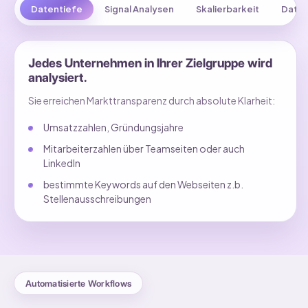
Datentiefe
Signal Analysen
Skalierbarkeit
Date
Blog 2
Maerkte strukturiert analysieren statt Leads jagen
Jedes Unternehmen in Ihrer Zielgruppe wird
analysiert.
Zeitinvestment fuer Leads
Sie erreichen Markttransparenz durch absolute Klarheit:
Recherche automatisieren
Umsatzzahlen, Gründungsjahre
Markttransparenz
Mitarbeiterzahlen über Teamseiten oder auch
LinkedIn
Leadlisten im Enterprise Vertrieb
bestimmte Keywords auf den Webseiten z.b.
Stellenausschreibungen
Datenaufbereitung fuer Manda Unternehmen
Markttransparenz entscheidet über Wachstum
Lead Intelligence and Market Transparency Engine
Automatisierte Workflows