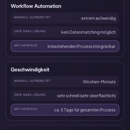
Workflow Automation
MANUELL AUFBEREITET
extrem aufwendig
08/15 SAAS LÖSUNG
kein Datenmatching möglich
MIT HAYSTACK
in bestehenden Prozess integrierbar
Geschwindigkeit
MANUELL AUFBEREITET
Wochen-Monate
08/15 SAAS LÖSUNG
sehr schnell (sehr oberflächlich)
MIT HAYSTACK
ca. 5 Tage für gesamten Prozess