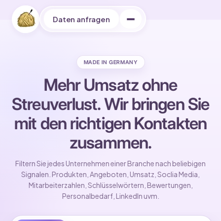
Daten anfragen
MADE IN GERMANY
Mehr Umsatz ohne
Streuverlust. Wir bringen Sie
mit den richtigen Kontakten
ARTIKEL
Partnerprogramm
zusammen.
1000 Unternehmen Infos
Filtern Sie jedes Unternehmen einer Branche nach beliebigen
Signalen. Produkten, Angeboten, Umsatz, Soclia Media,
100 kostenlose Leads
Mitarbeiterzahlen, Schlüsselwörtern, Bewertungen,
Personalbedarf, LinkedIn uvm.
Wieviel Zeit manuelle Lead Recherche wirklich kostet