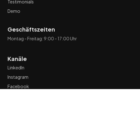
Testimonials
Demo
Geschäftszeiten
Montag - Freitag: 9:00 - 17:00 Uhr
Kanäle
LinkedIn
Instagram
Facebook
WhatsApp
Diese Website ist kein Teil der Facebook-Website oder von
Facebook Inc. Zusätzlich wird diese Website in keiner Weise von
Facebook unterstützt. Facebook ist eine Marke von Facebook, Inc.
Wir verwenden Google-Remarketing-Pixel/Cookies auf dieser
Website, um Personen, die unsere Website besuchen, erneut